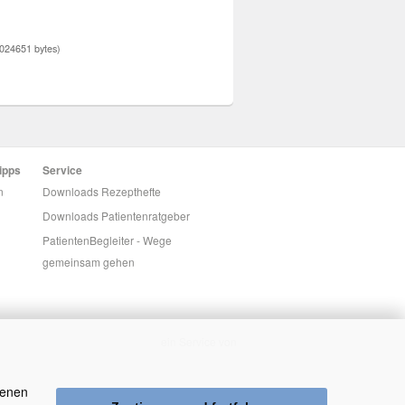
024651 bytes)
ipps
Service
n
Downloads Rezepthefte
Downloads Patientenratgeber
PatientenBegleiter - Wege
gemeinsam gehen
ein Service von
genen