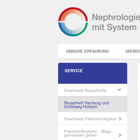
Direkt
zum
Inhalt
|
Direkt
zur
Navigation
Sektionen
UNSERE ERFAHRUNG
NIERE
Explorer
SERVICE
Portlet
Downloads Rezepthefte
Rezeptheft Hamburg und
Schleswig-Holstein
Downloads Patientenratgeber
PatientenBegleiter - Wege
gemeinsam gehen