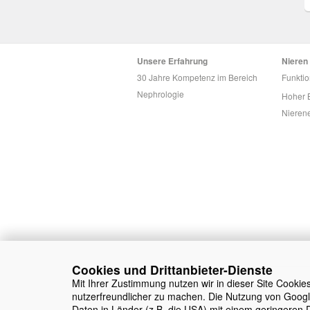
Unsere Erfahrung
Nieren
30 Jahre Kompetenz im Bereich
Funkti
Nephrologie
Hoher B
Nieren
Cookies und Drittanbieter-Dienste
Mit Ihrer Zustimmung nutzen wir in dieser Site Cookie
Impressum
Datenschutz
Kontakt
nutzerfreundlicher zu machen. Die Nutzung von Googl
Daten in Länder (z.B. die USA) mit einem geringeren 