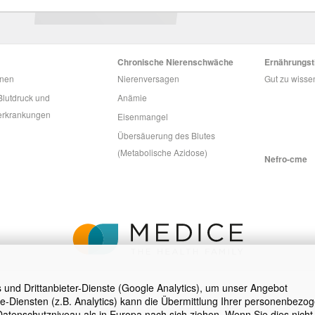
Chronische Nierenschwäche
Ernährungst
onen
Nierenversagen
Gut zu wisse
lutdruck und
Anämie
erkrankungen
Eisenmangel
Übersäuerung des Blutes
(Metabolische Azidose)
Nefro-cme
s und Drittanbieter-Dienste (Google Analytics), um unser Angebot
e-Diensten (z.B. Analytics) kann die Übermittlung Ihrer personenbezo
Datenschutzniveau als in Europa nach sich ziehen. Wenn Sie dies nicht