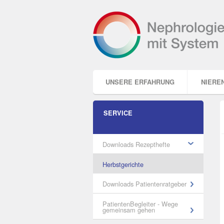
Direkt
zum
Inhalt
|
Direkt
zur
Navigation
Sektionen
UNSERE ERFAHRUNG
NIERE
Explorer
SERVICE
Portlet
Downloads Rezepthefte
Herbstgerichte
Downloads Patientenratgeber
PatientenBegleiter - Wege
gemeinsam gehen