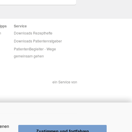
ipps
Service
n
Downloads Rezepthefte
Downloads Patientenratgeber
PatientenBegleiter - Wege
gemeinsam gehen
ein Service von
genen
Zustimmen und fortfahren