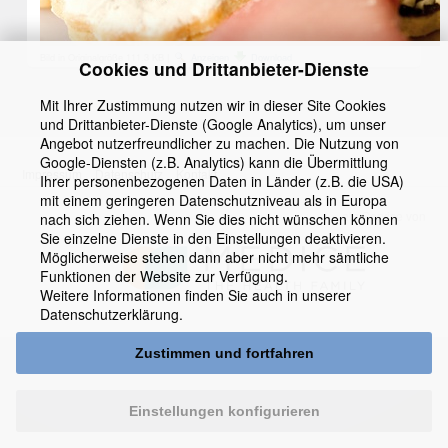
Bild in Originalgröße
111.3 KB
|
Anzeigen
Download
Cookies und Drittanbieter-Dienste
Mit Ihrer Zustimmung nutzen wir in dieser Site Cookies
und Drittanbieter-Dienste (Google Analytics), um unser
Angebot nutzerfreundlicher zu machen. Die Nutzung von
Google-Diensten (z.B. Analytics) kann die Übermittlung
Impressum
Datenschutz
Kontakt
Ihrer personenbezogenen Daten in Länder (z.B. die USA)
mit einem geringeren Datenschutzniveau als in Europa
ein Service von
nach sich ziehen. Wenn Sie dies nicht wünschen können
Sie einzelne Dienste in den Einstellungen deaktivieren.
Möglicherweise stehen dann aber nicht mehr sämtliche
Funktionen der Website zur Verfügung.
Weitere Informationen finden Sie auch in unserer
Datenschutzerklärung
.
Zustimmen und fortfahren
Einstellungen konfigurieren