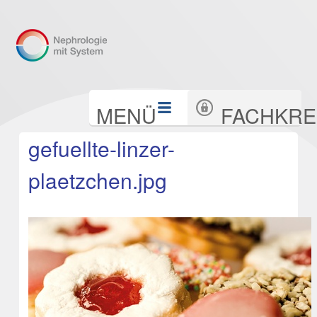
Direkt
zum
Inhalt
|
Sektionen
MENÜ
FACHKRE
Direkt
gefuellte-linzer-
zur
plaetzchen.jpg
Navigation