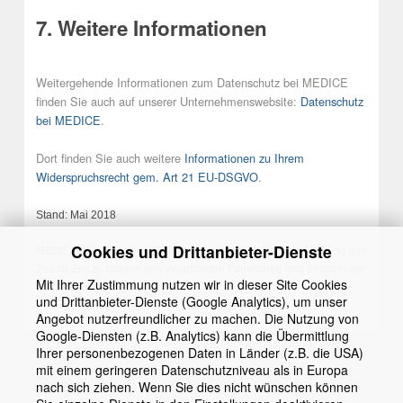
7. Weitere Informationen
Weitergehende Informationen zum Datenschutz bei MEDICE
finden Sie auch auf unserer Unternehmenswebsite:
Datenschutz
bei MEDICE
.
Dort finden Sie auch weitere
Informationen zu Ihrem
Widerspruchsrecht gem. Art 21 EU-DSGVO
.
Stand: Mai 2018
Cookies und Drittanbieter-Dienste
MEDICE behält sich das Recht vor, diese Datenschutzerklärung von
Zeit zu Zeit zu ändern und veränderten Funktionen und Inhalten der
Mit Ihrer Zustimmung nutzen wir in dieser Site Cookies
Website anzupassen.
und Drittanbieter-Dienste (Google Analytics), um unser
Angebot nutzerfreundlicher zu machen. Die Nutzung von
Google-Diensten (z.B. Analytics) kann die Übermittlung
Ihrer personenbezogenen Daten in Länder (z.B. die USA)
mit einem geringeren Datenschutzniveau als in Europa
nach sich ziehen. Wenn Sie dies nicht wünschen können